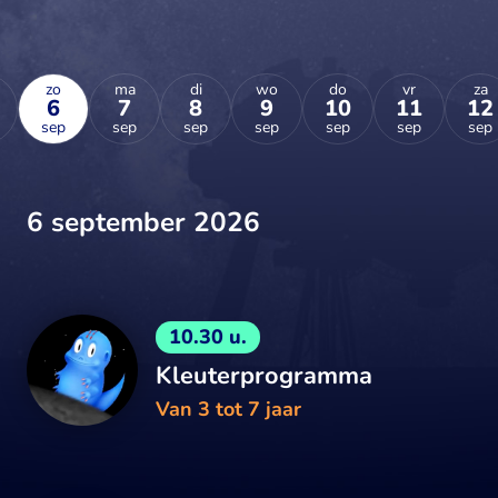
zo
ma
di
wo
do
vr
za
6
7
8
9
10
11
12
sep
sep
sep
sep
sep
sep
sep
6 september 2026
10.30 u.
Kleuterprogramma
Van 3 tot 7 jaar