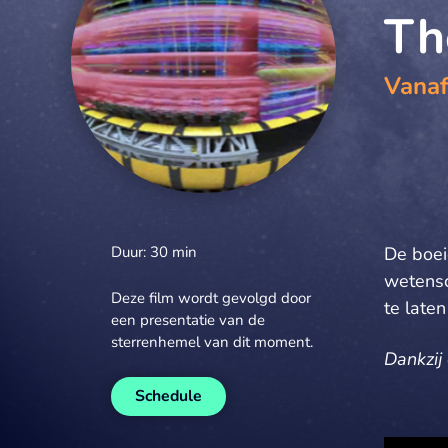
Th
Vanaf
Duur: 30 min
De boei
wetensc
Deze film wordt gevolgd door
te late
een presentatie van de
sterrenhemel van dit moment.
Dankzij
Schedule