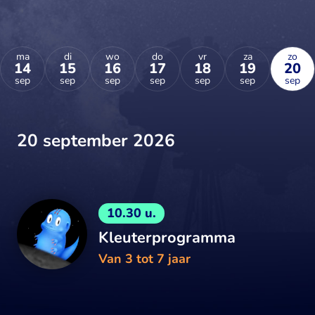
ma
di
wo
do
vr
za
zo
14
15
16
17
18
19
20
sep
sep
sep
sep
sep
sep
sep
20 september 2026
10.30 u.
Kleuterprogramma
Van 3 tot 7 jaar