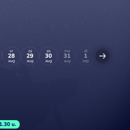
vr
za
zo
ma
di
wo
do
28
29
30
31
1
2
3
aug
aug
aug
aug
sep
sep
sep
1.30 u.