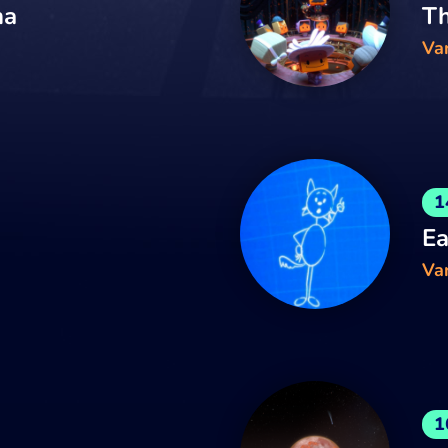
ma
Th
Van
1
Ea
Van
1