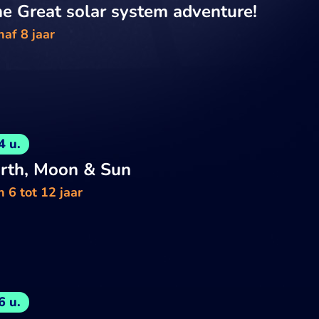
e Great solar system adventure!
af 8 jaar
4 u.
rth, Moon & Sun
 6 tot 12 jaar
6 u.