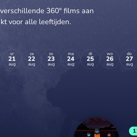
verschillende 360° films aan
t voor alle leeftijden.
vr
za
zo
ma
di
wo
do
21
22
23
24
25
26
27
aug
aug
aug
aug
aug
aug
aug
1