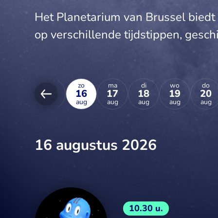
Het Planetarium van Brussel biedt 
op verschillende tijdstippen, geschik
vr
za
zo
ma
di
wo
do
14
15
16
17
18
19
20
aug
aug
aug
aug
aug
aug
aug
16 augustus 2026
10.30 u.