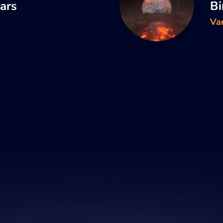
tars
Bi
Va