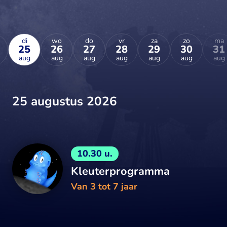
di
wo
do
vr
za
zo
ma
25
26
27
28
29
30
31
aug
aug
aug
aug
aug
aug
aug
25 augustus 2026
10.30 u.
Kleuterprogramma
Van 3 tot 7 jaar