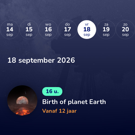
ma
di
wo
do
vr
za
zo
14
15
16
17
18
19
20
sep
sep
sep
sep
sep
sep
sep
18 september 2026
16 u.
Birth of planet Earth
Vanaf 12 jaar