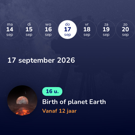
ma
di
wo
do
vr
za
zo
14
15
16
17
18
19
20
sep
sep
sep
sep
sep
sep
sep
17 september 2026
16 u.
Birth of planet Earth
Vanaf 12 jaar