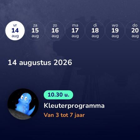
vr
za
zo
ma
di
wo
do
14
15
16
17
18
19
20
aug
aug
aug
aug
aug
aug
aug
14 augustus 2026
10.30 u.
Kleuterprogramma
Van 3 tot 7 jaar