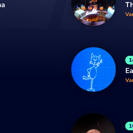
ma
Th
Van
1
Ea
Van
1