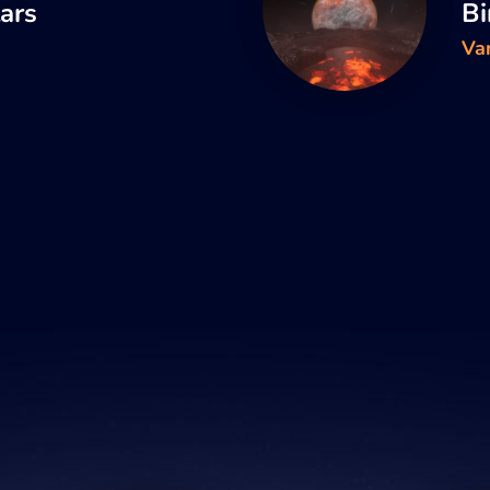
tars
Bi
Va