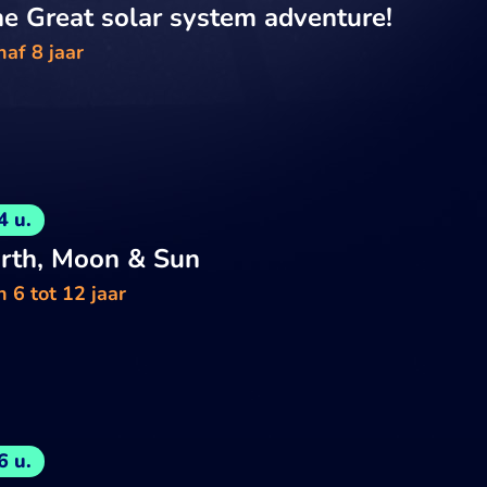
e Great solar system adventure!
af 8 jaar
4 u.
rth, Moon & Sun
 6 tot 12 jaar
6 u.