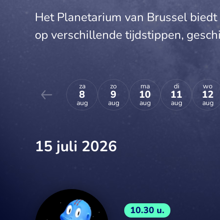
Het Planetarium van Brussel biedt 
op verschillende tijdstippen, geschik
za
zo
ma
di
wo
8
9
10
11
12
aug
aug
aug
aug
aug
15 juli 2026
10.30 u.