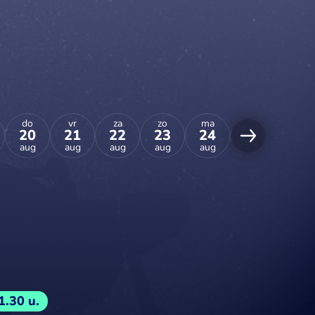
do
vr
za
zo
ma
di
wo
20
21
22
23
24
25
26
aug
aug
aug
aug
aug
aug
aug
1.30 u.