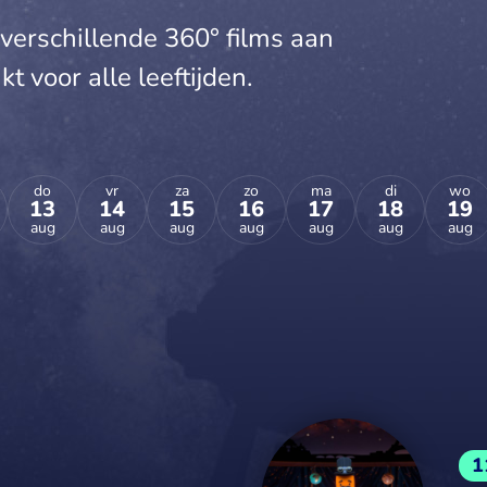
verschillende 360° films aan
t voor alle leeftijden.
do
vr
za
zo
ma
di
wo
13
14
15
16
17
18
19
aug
aug
aug
aug
aug
aug
aug
1