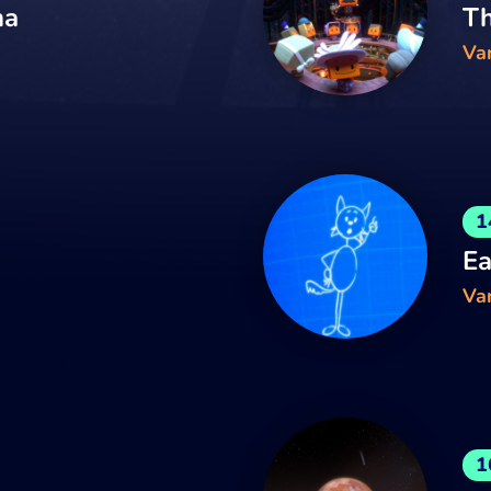
ma
Th
Van
1
Ea
Van
1