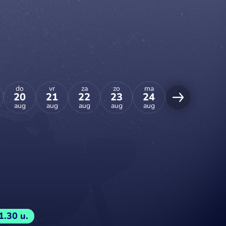
do
vr
za
zo
ma
di
wo
20
21
22
23
24
25
26
aug
aug
aug
aug
aug
aug
aug
1.30 u.