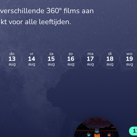
verschillende 360° films aan
t voor alle leeftijden.
do
vr
za
zo
ma
di
wo
13
14
15
16
17
18
19
aug
aug
aug
aug
aug
aug
aug
1