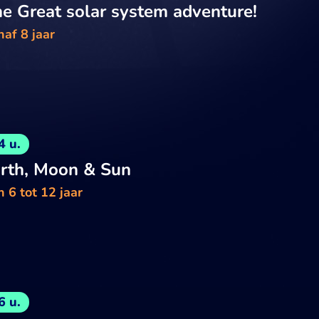
e Great solar system adventure!
af 8 jaar
4 u.
rth, Moon & Sun
 6 tot 12 jaar
6 u.