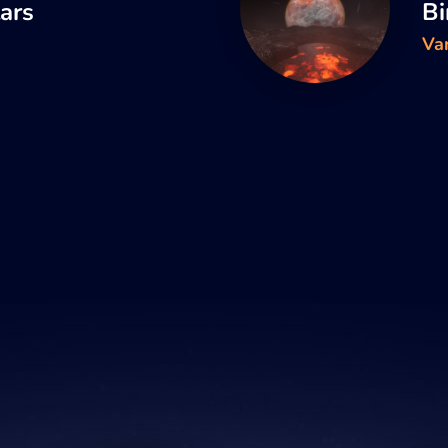
tars
Bi
Va