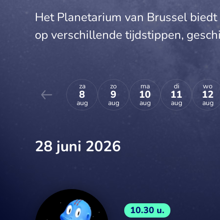
Het Planetarium van Brussel biedt 
op verschillende tijdstippen, geschik
za
zo
ma
di
wo
8
9
10
11
12
aug
aug
aug
aug
aug
28 juni 2026
10.30 u.