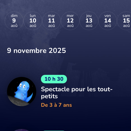
dim
lun
mar
mer
jeu
ven
sam
9
10
11
12
13
14
15
aoû
aoû
aoû
aoû
aoû
aoû
aoû
9 novembre 2025
10 h 30
Spectacle pour les tout-
petits
De 3 à 7 ans