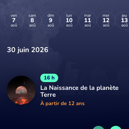
ven
sam
dim
lun
mar
mer
jeu
7
8
9
10
11
12
13
aoû
aoû
aoû
aoû
aoû
aoû
aoû
30 juin 2026
16 h
La Naissance de la planète
Terre
À partir de 12 ans