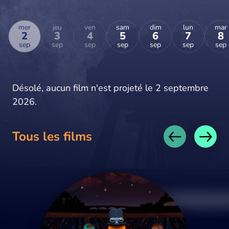
mer
jeu
ven
sam
dim
lun
mar
2
3
4
5
6
7
8
sep
sep
sep
sep
sep
sep
sep
Désolé, aucun film n'est projeté le 2 septembre
2026.
Tous les films