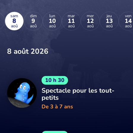
sam
dim
lun
mar
mer
jeu
ven
8
9
10
11
12
13
14
aoû
aoû
aoû
aoû
aoû
aoû
aoû
8 août 2026
10 h 30
Spectacle pour les tout-
petits
De 3 à 7 ans