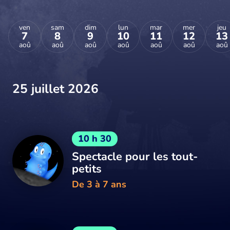
ven
sam
dim
lun
mar
mer
jeu
7
8
9
10
11
12
13
aoû
aoû
aoû
aoû
aoû
aoû
aoû
25 juillet 2026
10 h 30
Spectacle pour les tout-
petits
De 3 à 7 ans