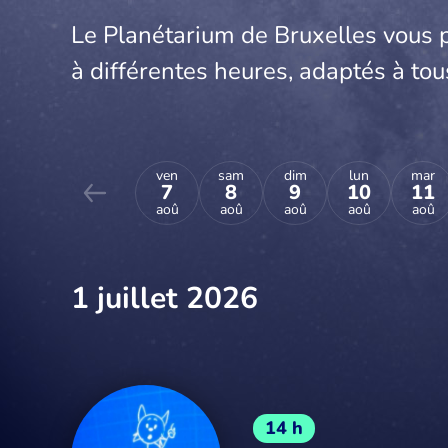
Le Planétarium de Bruxelles vous 
à différentes heures, adaptés à tou
ven
sam
dim
lun
mar
7
8
9
10
11
aoû
aoû
aoû
aoû
aoû
1 juillet 2026
14 h