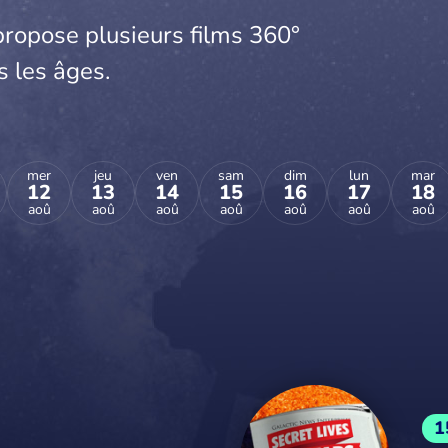
propose plusieurs films 360°
s les âges.
mer
jeu
ven
sam
dim
lun
mar
12
13
14
15
16
17
18
aoû
aoû
aoû
aoû
aoû
aoû
aoû
1