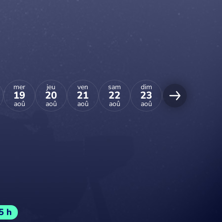
mer
jeu
ven
sam
dim
lun
mar
19
20
21
22
23
24
25
aoû
aoû
aoû
aoû
aoû
aoû
aoû
5 h