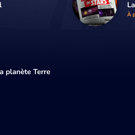
l
La
À p
a planète Terre