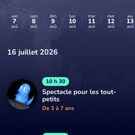
ven
sam
dim
lun
mar
mer
jeu
7
8
9
10
11
12
13
aoû
aoû
aoû
aoû
aoû
aoû
aoû
16 juillet 2026
10 h 30
Spectacle pour les tout-
petits
De 3 à 7 ans