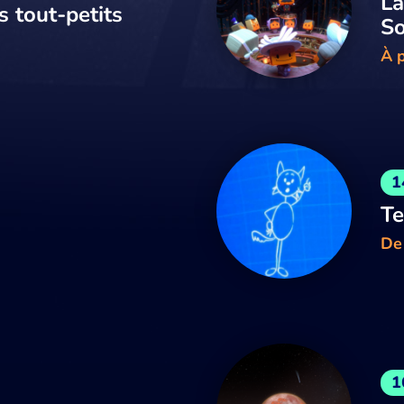
La
s tout-petits
So
À p
1
Te
De
1