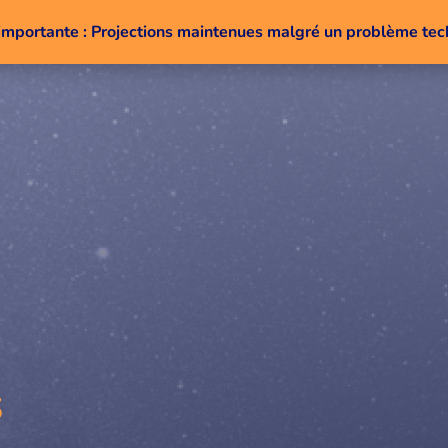
importante : Projections maintenues malgré un problème te
Aller au contenu
s