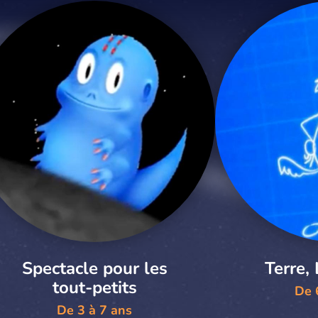
Spectacle pour les
Terre, 
tout-petits
De 
De 3 à 7 ans