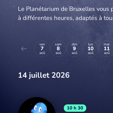
Le Planétarium de Bruxelles vous 
à différentes heures, adaptés à tou
ven
sam
dim
lun
mar
7
8
9
10
11
aoû
aoû
aoû
aoû
aoû
14 juillet 2026
10 h 30