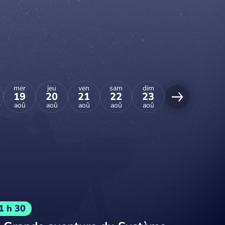
mer
jeu
ven
sam
dim
lun
mar
19
20
21
22
23
24
25
aoû
aoû
aoû
aoû
aoû
aoû
aoû
1 h 30