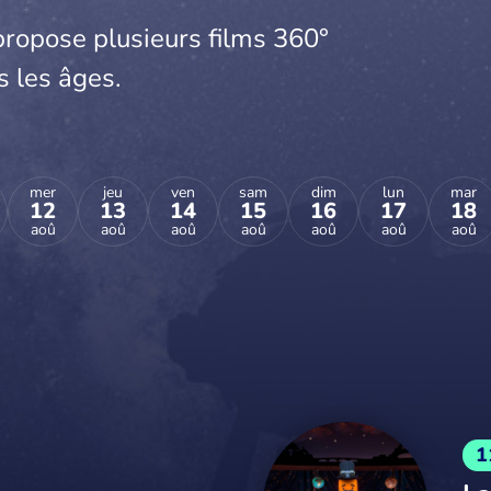
propose plusieurs films 360°
s les âges.
mer
jeu
ven
sam
dim
lun
mar
12
13
14
15
16
17
18
aoû
aoû
aoû
aoû
aoû
aoû
aoû
1