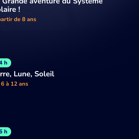
 Grande aventure du Système
laire !
artir de 8 ans
4 h
rre, Lune, Soleil
 6 à 12 ans
6 h