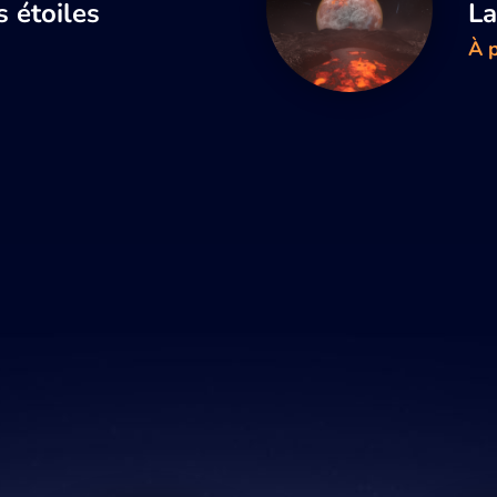
s étoiles
La
À p