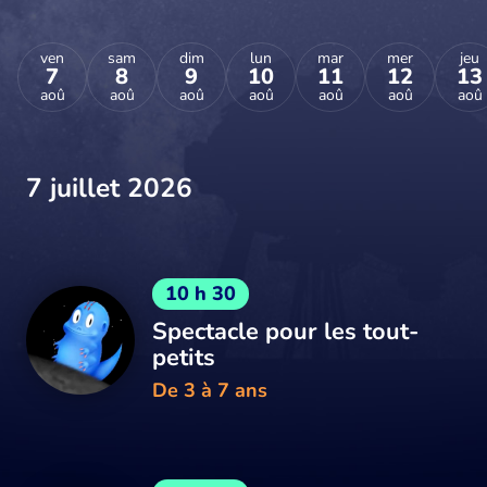
ven
sam
dim
lun
mar
mer
jeu
7
8
9
10
11
12
13
aoû
aoû
aoû
aoû
aoû
aoû
aoû
7 juillet 2026
10 h 30
Spectacle pour les tout-
petits
De 3 à 7 ans