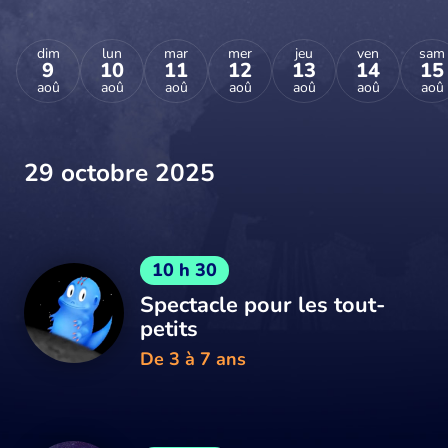
dim
lun
mar
mer
jeu
ven
sam
9
10
11
12
13
14
15
aoû
aoû
aoû
aoû
aoû
aoû
aoû
29 octobre 2025
10 h 30
Spectacle pour les tout-
petits
De 3 à 7 ans