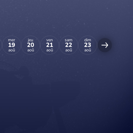
mer
jeu
ven
sam
dim
lun
mar
19
20
21
22
23
24
25
aoû
aoû
aoû
aoû
aoû
aoû
aoû