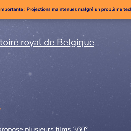
importante : Projections maintenues malgré un problème te
Aller au contenu
s
propose plusieurs films 360°