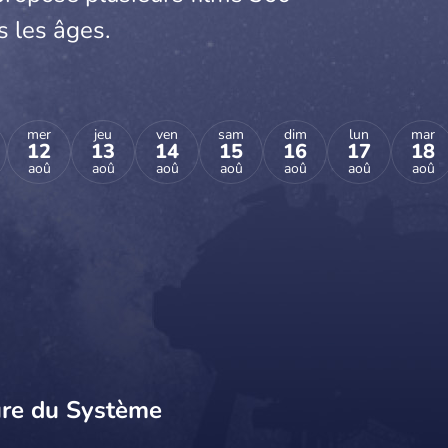
s les âges.
mer
jeu
ven
sam
dim
lun
mar
12
13
14
15
16
17
18
aoû
aoû
aoû
aoû
aoû
aoû
aoû
ure du Système