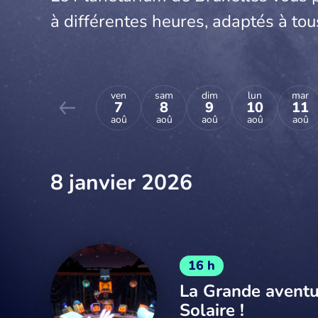
à différentes heures, adaptés à tou
ven
sam
dim
lun
mar
7
8
9
10
11
aoû
aoû
aoû
aoû
aoû
8 janvier 2026
16 h
La Grande avent
Solaire !