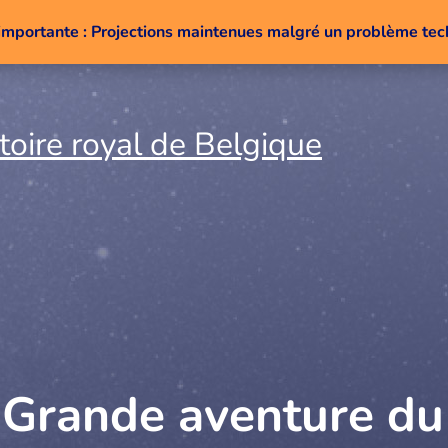
importante : Projections maintenues malgré un problème te
Aller au contenu
 Grande aventure d