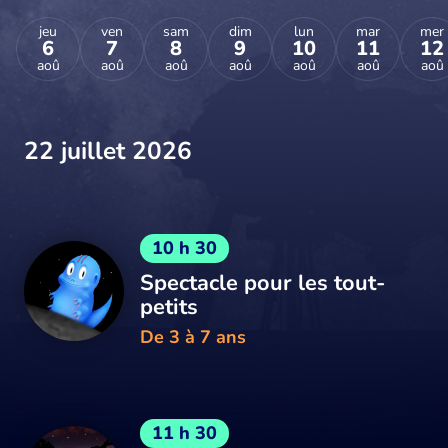
jeu
ven
sam
dim
lun
mar
mer
6
7
8
9
10
11
12
aoû
aoû
aoû
aoû
aoû
aoû
aoû
22 juillet 2026
10 h 30
Spectacle pour les tout-
petits
De 3 à 7 ans
11 h 30