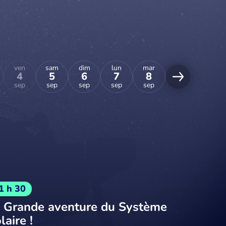
ven
sam
dim
lun
mar
mer
jeu
4
5
6
7
8
9
10
sep
sep
sep
sep
sep
sep
sep
1 h 30
 Grande aventure du Système
laire !