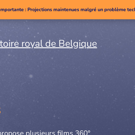
importante : Projections maintenues malgré un problème te
Aller au contenu
s
propose plusieurs films 360°