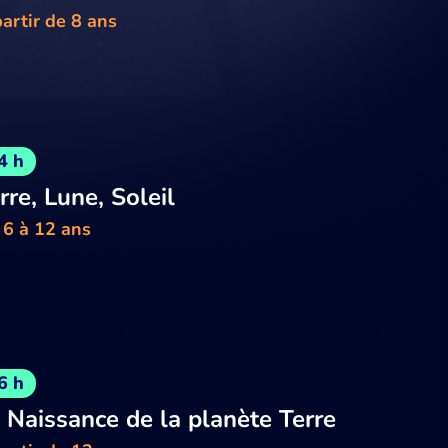
artir de 8 ans
4 h
rre, Lune, Soleil
 6 à 12 ans
6 h
 Naissance de la planète Terre