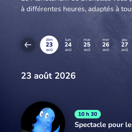
à différentes heures, adaptés à tou
ven
sam
dim
lun
mar
mer
jeu
21
22
23
24
25
26
27
aoû
aoû
aoû
aoû
aoû
aoû
aoû
23 août 2026
10 h 30
Spectacle pour le