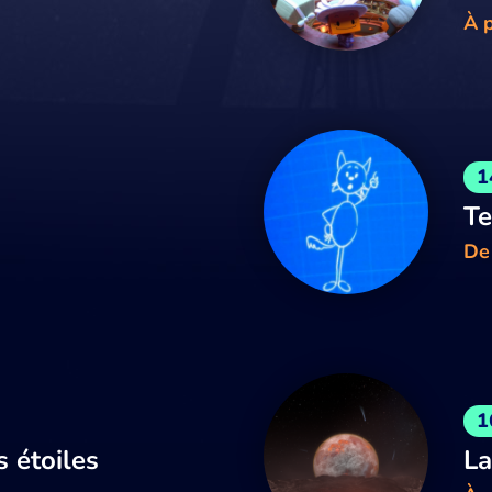
À p
1
Te
De
1
s étoiles
La