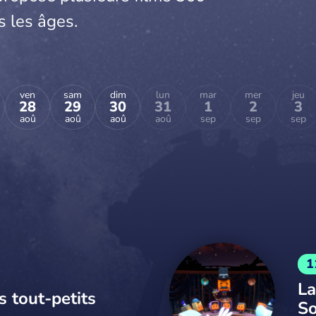
s les âges.
ven
sam
dim
lun
mar
mer
jeu
28
29
30
31
1
2
3
aoû
aoû
aoû
aoû
sep
sep
sep
1
La
s tout-petits
So