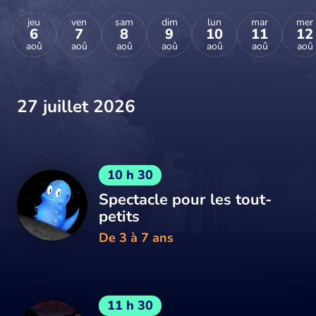
jeu
ven
sam
dim
lun
mar
mer
6
7
8
9
10
11
12
aoû
aoû
aoû
aoû
aoû
aoû
aoû
27 juillet 2026
10 h 30
Spectacle pour les tout-
petits
De 3 à 7 ans
11 h 30