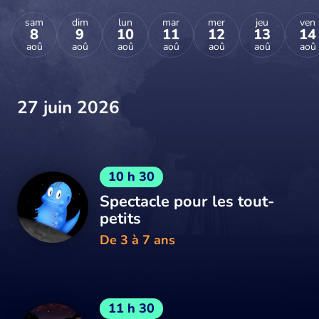
sam
dim
lun
mar
mer
jeu
ven
8
9
10
11
12
13
14
aoû
aoû
aoû
aoû
aoû
aoû
aoû
27 juin 2026
10 h 30
Spectacle pour les tout-
petits
De 3 à 7 ans
11 h 30