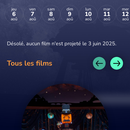
jeu
ven
sam
dim
lun
mar
mer
6
7
8
9
10
11
12
aoû
aoû
aoû
aoû
aoû
aoû
aoû
Désolé, aucun film n'est projeté le 3 juin 2025.
Tous les films