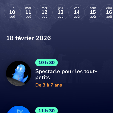
lun
mar
mer
jeu
ven
sam
dim
10
11
12
13
14
15
16
aoû
aoû
aoû
aoû
aoû
aoû
aoû
18 février 2026
10 h 30
Spectacle pour les tout-
petits
De 3 à 7 ans
11 h 30