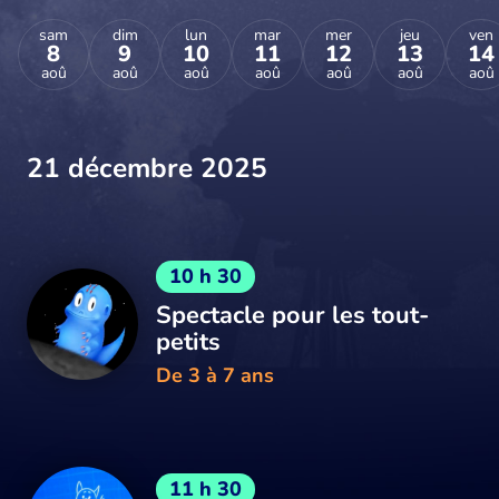
sam
dim
lun
mar
mer
jeu
ven
8
9
10
11
12
13
14
aoû
aoû
aoû
aoû
aoû
aoû
aoû
21 décembre 2025
10 h 30
Spectacle pour les tout-
petits
De 3 à 7 ans
11 h 30