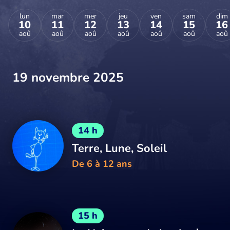
lun
mar
mer
jeu
ven
sam
dim
10
11
12
13
14
15
16
aoû
aoû
aoû
aoû
aoû
aoû
aoû
19 novembre 2025
14 h
Terre, Lune, Soleil
De 6 à 12 ans
15 h