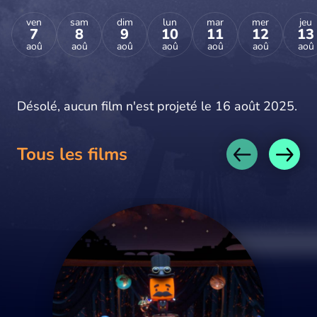
ven
sam
dim
lun
mar
mer
jeu
7
8
9
10
11
12
13
aoû
aoû
aoû
aoû
aoû
aoû
aoû
Désolé, aucun film n'est projeté le 16 août 2025.
Tous les films