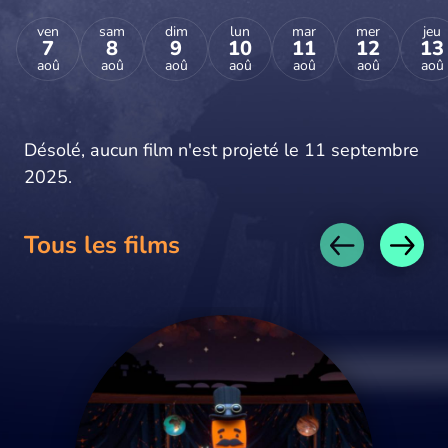
ven
sam
dim
lun
mar
mer
jeu
7
8
9
10
11
12
13
aoû
aoû
aoû
aoû
aoû
aoû
aoû
Désolé, aucun film n'est projeté le 11 septembre
2025.
Tous les films