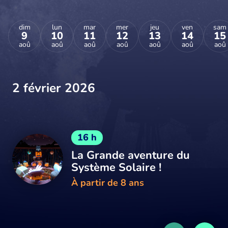
dim
lun
mar
mer
jeu
ven
sam
9
10
11
12
13
14
15
aoû
aoû
aoû
aoû
aoû
aoû
aoû
2 février 2026
16 h
La Grande aventure du
Système Solaire !
À partir de 8 ans