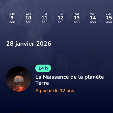
dim
lun
mar
mer
jeu
ven
sam
9
10
11
12
13
14
15
aoû
aoû
aoû
aoû
aoû
aoû
aoû
28 janvier 2026
14 h
La Naissance de la planète
Terre
À partir de 12 ans