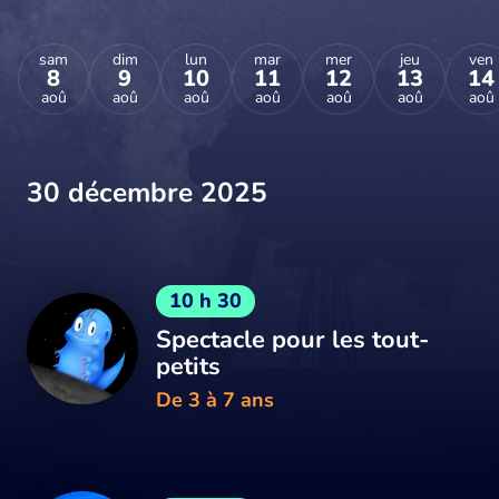
sam
dim
lun
mar
mer
jeu
ven
8
9
10
11
12
13
14
aoû
aoû
aoû
aoû
aoû
aoû
aoû
30 décembre 2025
10 h 30
Spectacle pour les tout-
petits
De 3 à 7 ans