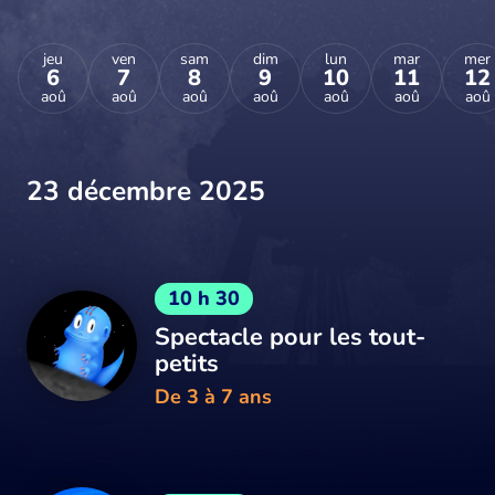
jeu
ven
sam
dim
lun
mar
mer
6
7
8
9
10
11
12
aoû
aoû
aoû
aoû
aoû
aoû
aoû
23 décembre 2025
10 h 30
Spectacle pour les tout-
petits
De 3 à 7 ans